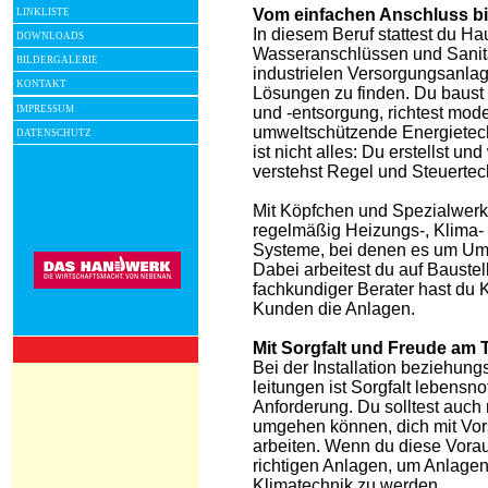
Vom einfachen Anschluss bi
LINKLISTE
In diesem Beruf stattest du Ha
DOWNLOADS
Wasseranschlüssen und Sanitä
BILDERGALERIE
industrielen Versorgungsanlage
KONTAKT
Lösungen zu finden. Du baust
IMPRESSUM
und -entsorgung, richtest mo
umweltschützende Energietech
DATENSCHUTZ
ist nicht alles: Du erstellst 
verstehst Regel und Steuertec
Mit Köpfchen und Spezialwerkz
regelmäßig Heizungs-, Klima-
Systeme, bei denen es um Umw
Dabei arbeitest du auf Bauste
fachkundiger Berater hast du 
Kunden die Anlagen.
Mit Sorgfalt und Freude am
Bei der Installation beziehun
leitungen ist Sorgfalt lebensno
Anforderung. Du solltest auch
umgehen können, dich mit Vor
arbeiten. Wenn du diese Vorau
richtigen Anlagen, um Anlagen
Klimatechnik zu werden.