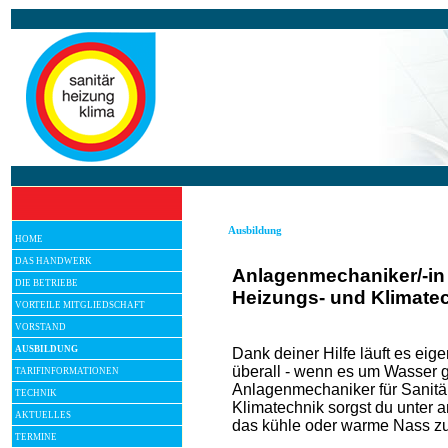
Ausbildung
HOME
DAS HANDWERK
Anlagenmechaniker/-in f
DIE BETRIEBE
Heizungs- und Klimate
VORTEILE MITGLIEDSCHAFT
VORSTAND
AUSBILDUNG
Dank deiner Hilfe läuft es eig
überall - wenn es um Wasser g
TARIFINFORMATIONEN
Anlagenmechaniker für Sanitä
TECHNIK
Klimatechnik sorgst du unter 
AKTUELLES
das kühle oder warme Nass z
TERMINE